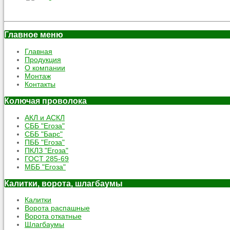
Главное меню
Главная
Продукция
О компании
Монтаж
Контакты
Колючая проволока
АКЛ и АСКЛ
СББ "Егоза"
СББ "Барс"
ПББ "Егоза"
ПКЛЗ "Егоза"
ГОСТ 285-69
МББ "Егоза"
Калитки, ворота, шлагбаумы
Калитки
Ворота распашные
Ворота откатные
Шлагбаумы