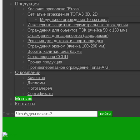
Продукция
Колючая проволока "Егоза"
Сетчатые ограждения ТОПАЗ 3D, 2D
Модульное ограждение Топаз-город
Инженерные защитные периметральные ограждения
Ограждения для объектов ТЭК (ячейка 50 х 150 мм)
Ограждения для аэропортов (аэродромов)
Решения для детских и спортплощадок
Ограждения эконом (ячейка 100х200 мм)
Ворота, калитки, шлагбаумы
Сетка сварная ССЦП
Прочая продукция
Противоперелазное ограждение Топаз-АКЛ
О компании
Качество
Дипломы
Фотогалерея
Сертификаты
Монтаж
Контакты
Поиск