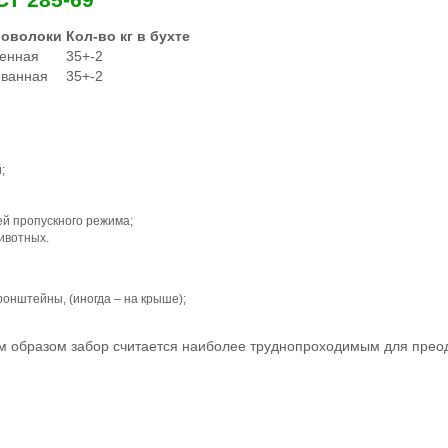
роволоки
Кол-во кг в бухте
ленная
35+-2
ованная
35+-2
й;
ей пропускного режима;
животных.
ронштейны, (иногда – на крыше);
им образом забор считается наиболее труднопроходимым для прео