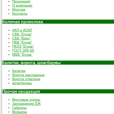
Продукция
О компании
Монтаж
Контакты
Колючая проволока
АКЛ и АСКЛ
СББ "Егоза"
СББ "Барс"
ПББ "Егоза"
ПКЛЗ "Егоза"
ГОСТ 285-69
МББ "Егоза"
Калитки, ворота, шлагбаумы
Калитки
Ворота распашные
Ворота откатные
Шлагбаумы
Прочая продукция
Винтовые опоры
Заграждение ЕЖ
Габионы
Вольеры