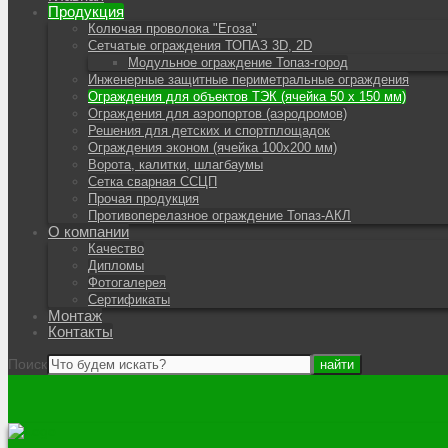
Продукция
Колючая проволока "Егоза"
Сетчатые ограждения ТОПАЗ 3D, 2D
Модульное ограждение Топаз-город
Инженерные защитные периметральные ограждения
Ограждения для объектов ТЭК (ячейка 50 х 150 мм)
Ограждения для аэропортов (аэродромов)
Решения для детских и спортплощадок
Ограждения эконом (ячейка 100х200 мм)
Ворота, калитки, шлагбаумы
Сетка сварная ССЦП
Прочая продукция
Противоперелазное ограждение Топаз-АКЛ
О компании
Качество
Дипломы
Фотогалерея
Сертификаты
Монтаж
Контакты
Поиск