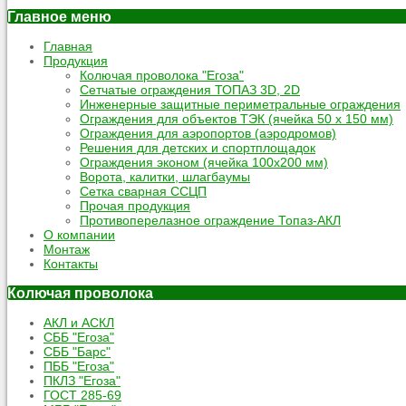
Главное меню
Главная
Продукция
Колючая проволока "Егоза"
Сетчатые ограждения ТОПАЗ 3D, 2D
Инженерные защитные периметральные ограждения
Ограждения для объектов ТЭК (ячейка 50 х 150 мм)
Ограждения для аэропортов (аэродромов)
Решения для детских и спортплощадок
Ограждения эконом (ячейка 100х200 мм)
Ворота, калитки, шлагбаумы
Сетка сварная ССЦП
Прочая продукция
Противоперелазное ограждение Топаз-АКЛ
О компании
Монтаж
Контакты
Колючая проволока
АКЛ и АСКЛ
СББ "Егоза"
СББ "Барс"
ПББ "Егоза"
ПКЛЗ "Егоза"
ГОСТ 285-69