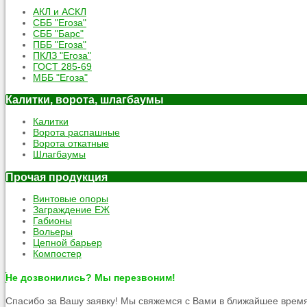
АКЛ и АСКЛ
СББ "Егоза"
СББ "Барс"
ПББ "Егоза"
ПКЛЗ "Егоза"
ГОСТ 285-69
МББ "Егоза"
Калитки, ворота, шлагбаумы
Калитки
Ворота распашные
Ворота откатные
Шлагбаумы
Прочая продукция
Винтовые опоры
Заграждение ЕЖ
Габионы
Вольеры
Цепной барьер
Компостер
Не дозвонились? Мы перезвоним!
Спасибо за Вашу заявку! Мы свяжемся с Вами в ближайшее время