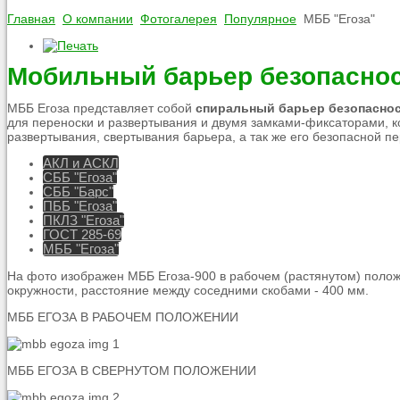
Главная
О компании
Фотогалерея
Популярное
МББ "Егоза"
Мобильный барьер безопаснос
МББ Егоза представляет собой
спиральный барьер безопасно
для переноски и развертывания и двумя замками-фиксаторами, к
развертывания, свертывания барьера, а так же его безопасной п
АКЛ и АСКЛ
СББ "Егоза"
СББ "Барс"
ПББ "Егоза"
ПКЛЗ "Егоза"
ГОСТ 285-69
МББ "Егоза"
На фото изображен МББ Егоза-900 в рабочем (растянутом) полож
окружности, расстояние между соседними скобами - 400 мм.
МББ ЕГОЗА В РАБОЧЕМ ПОЛОЖЕНИИ
МББ ЕГОЗА В СВЕРНУТОМ ПОЛОЖЕНИИ