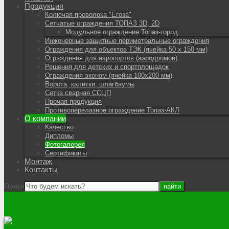
Продукция
Колючая проволока "Егоза"
Сетчатые ограждения ТОПАЗ 3D, 2D
Модульное ограждение Топаз-город
Инженерные защитные периметральные ограждения
Ограждения для объектов ТЭК (ячейка 50 х 150 мм)
Ограждения для аэропортов (аэродромов)
Решения для детских и спортплощадок
Ограждения эконом (ячейка 100х200 мм)
Ворота, калитки, шлагбаумы
Сетка сварная ССЦП
Прочая продукция
Противоперелазное ограждение Топаз-АКЛ
О компании
Качество
Дипломы
Фотогалерея
Сертификаты
Монтаж
Контакты
Поиск