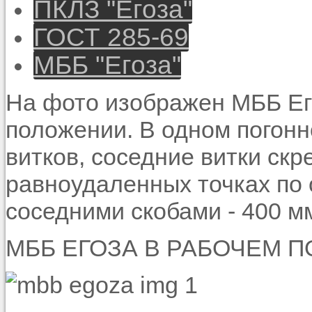
ПКЛЗ "Егоза"
ГОСТ 285-69
МББ "Егоза"
На фото изображен МББ Его
положении. В одном погон
витков, соседние витки скр
равноудаленных точках по 
соседними скобами - 400 м
МББ ЕГОЗА В РАБОЧЕМ 