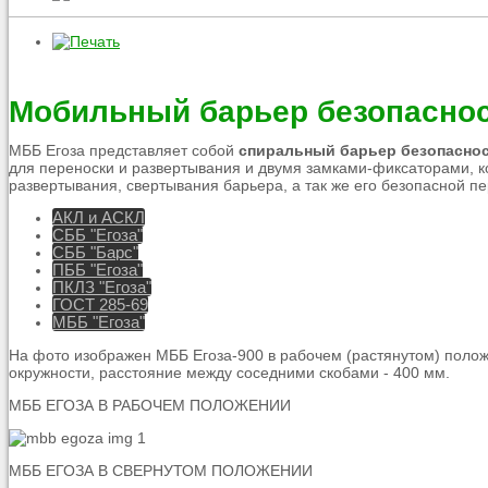
Мобильный барьер безопаснос
МББ Егоза представляет собой
спиральный барьер безопасно
для переноски и развертывания и двумя замками-фиксаторами, к
развертывания, свертывания барьера, а так же его безопасной п
АКЛ и АСКЛ
СББ "Егоза"
СББ "Барс"
ПББ "Егоза"
ПКЛЗ "Егоза"
ГОСТ 285-69
МББ "Егоза"
На фото изображен МББ Егоза-900 в рабочем (растянутом) полож
окружности, расстояние между соседними скобами - 400 мм.
МББ ЕГОЗА В РАБОЧЕМ ПОЛОЖЕНИИ
МББ ЕГОЗА В СВЕРНУТОМ ПОЛОЖЕНИИ