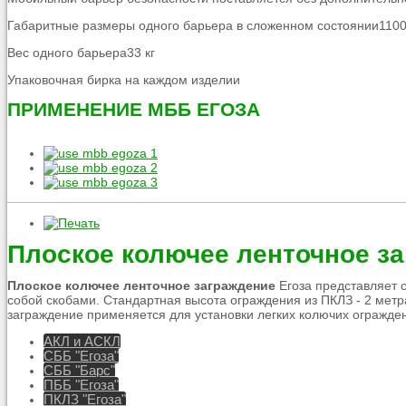
Габаритные размеры одного барьера в сложенном состоянии110
Вес одного барьера33 кг
Упаковочная бирка на каждом изделии
ПРИМЕНЕНИЕ МББ ЕГОЗА
Плоское колючее ленточное за
Плоское колючее ленточное заграждение
Егоза представляет 
собой скобами. Стандартная высота ограждения из ПКЛЗ - 2 мет
заграждение применяется для установки легких колючих огражден
АКЛ и АСКЛ
СББ "Егоза"
СББ "Барс"
ПББ "Егоза"
ПКЛЗ "Егоза"